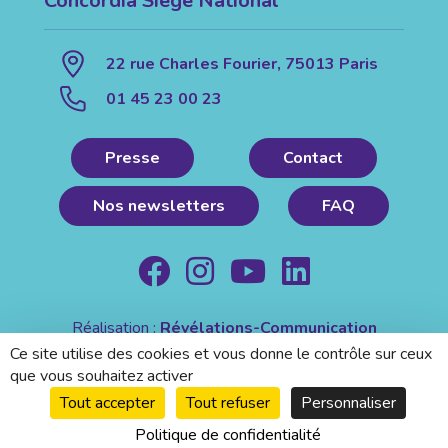
Concordia Siège National
22 rue Charles Fourier, 75013 Paris
01 45 23 00 23
Presse
Contact
Nos newsletters
FAQ
Réalisation :
Révélations-Communication
Mentions légales
|
Politique de confidentialité
Ce site utilise des cookies et vous donne le contrôle sur ceux
que vous souhaitez activer
Tout accepter
Tout refuser
Personnaliser
Politique de confidentialité