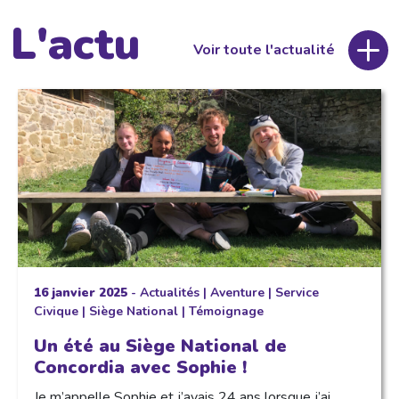
L'actu
Voir toute l'actualité
16 janvier 2025
-
Actualités
|
Aventure
|
Service
Civique
|
Siège National
|
Témoignage
Un été au Siège National de
Concordia avec Sophie !
Je m’appelle Sophie et j’avais 24 ans lorsque j’ai