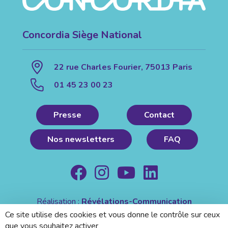
Concordia Siège National
22 rue Charles Fourier, 75013 Paris
01 45 23 00 23
Presse
Contact
Nos newsletters
FAQ
Réalisation :
Révélations-Communication
Mentions légales
|
Politique de confidentialité
Ce site utilise des cookies et vous donne le contrôle sur ceux
que vous souhaitez activer