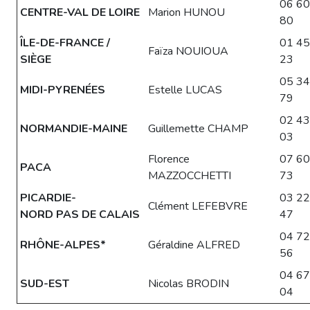
06 60
CENTRE-VAL DE LOIRE
Marion HUNOU
80
ÎLE-DE-FRANCE /
01 45
Faïza NOUIOUA
SIÈGE
23
05 34
MIDI-PYRENÉES
Estelle LUCAS
79
02 43
NORMANDIE-MAINE
Guillemette CHAMP
03
Florence
07 60
PACA
MAZZOCCHETTI
73
PICARDIE-
03 22
Clément LEFEBVRE
NORD PAS DE CALAIS
47
04 72
RHÔNE-ALPES*
Géraldine​ ALFRED
56
04 67
SUD-EST
Nicolas BRODIN
04