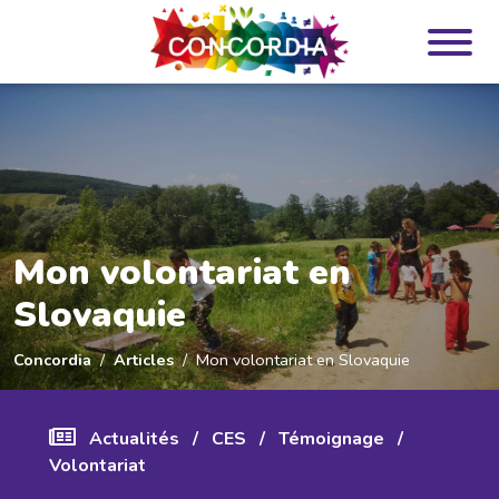
Panneau de gestion des cookies
Mon volontariat en
Slovaquie
Concordia
Articles
Mon volontariat en Slovaquie
Actualités
/
CES
/
Témoignage
/
Volontariat