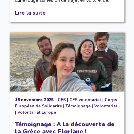
Lune rouge sur les 2h de trajet en voiture, de…
Lire la suite
18 novembre 2025
-
CES
|
CES volontariat
|
Corps
Européen de Solidarité
|
Témoignage
|
Volontariat
|
Volontariat Europe
Témoignage : A la découverte de
la Grèce avec Floriane !