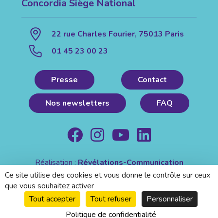
Concordia Siège National
22 rue Charles Fourier, 75013 Paris
01 45 23 00 23
Presse
Contact
Nos newsletters
FAQ
Réalisation :
Révélations-Communication
Mentions légales
|
Politique de confidentialité
Ce site utilise des cookies et vous donne le contrôle sur ceux
que vous souhaitez activer
Tout accepter
Tout refuser
Personnaliser
Politique de confidentialité