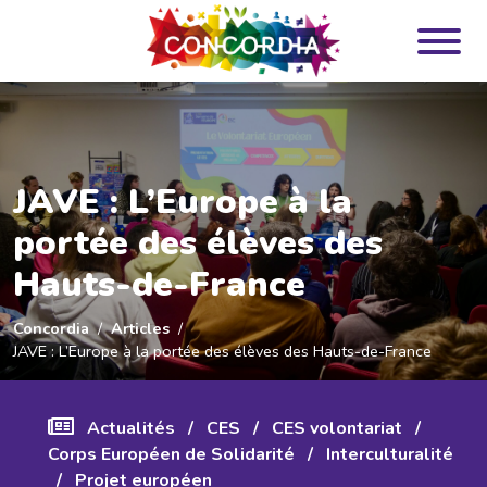
Panneau de gestion des cookies
JAVE : L’Europe à la
portée des élèves des
Hauts-de-France
Concordia
Articles
JAVE : L’Europe à la portée des élèves des Hauts-de-France
Actualités
/
CES
/
CES volontariat
/
Corps Européen de Solidarité
/
Interculturalité
/
Projet européen