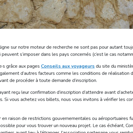
ligne sur notre moteur de recherche ne sont pas pour autant toujo
qui peuvent s’imposer dans les pays concernés (c’est le cas not
·e·s grâce aux pages
Conseils aux voyageurs
du site du ministèr
également d’autres facteurs comme les conditions de réalisation d
vant de procéder à toute demande d’inscription.
yant reçu leur confirmation d’inscription d’attendre avant d’acheter
s. Si vous achetez vos billets, nous vous invitons à vérifier les co
ier en raison de restrictions gouvernementales ou aéroportuaires f
possible pour vous trouver un nouveau projet. Le cas échéant, Con
hantiers ayant lieu à l’étranger, l’association partenaire vous remb