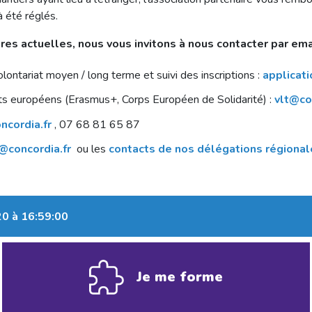
à été réglés.
ires actuelles, nous vous invitons à nous contacter par em
olontariat moyen / long terme et suivi des inscriptions :
applicat
jets européens (Erasmus+, Corps Européen de Solidarité) :
vlt@co
ncordia.fr
, 07 68 81 65 87
@concordia.fr
ou les
contacts de nos délégations régional
20 à 16:59:00
Je me forme