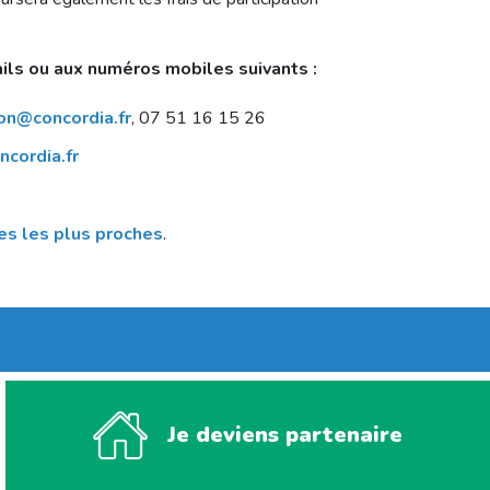
ails ou aux numéros mobiles suivants :
ion@concordia.fr
, 07 51 16 15 26
ncordia.fr
es les plus proches
.
Je deviens partenaire