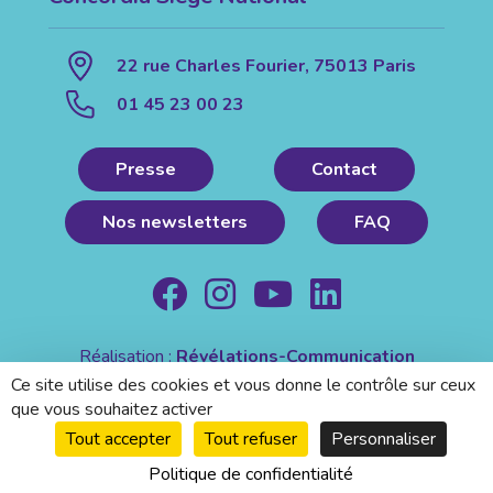
22 rue Charles Fourier, 75013 Paris
01 45 23 00 23
Presse
Contact
Nos newsletters
FAQ
Réalisation :
Révélations-Communication
Mentions légales
|
Politique de confidentialité
Ce site utilise des cookies et vous donne le contrôle sur ceux
que vous souhaitez activer
Tout accepter
Tout refuser
Personnaliser
Politique de confidentialité