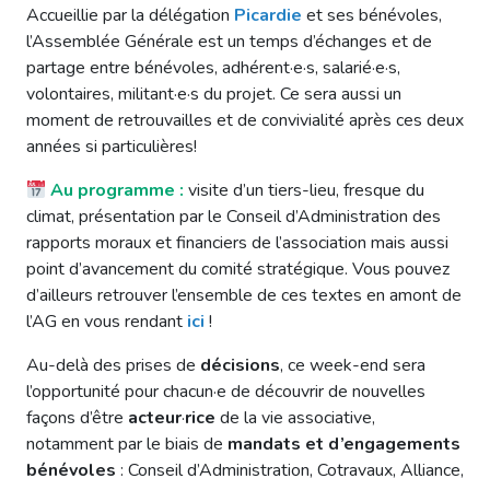
Accueillie par la délégation
Picardie
et ses bénévoles,
l’Assemblée Générale est un temps d’échanges et de
partage entre bénévoles, adhérent·e·s, salarié·e·s,
volontaires, militant·e·s du projet. Ce sera aussi un
moment de retrouvailles et de convivialité après ces deux
années si particulières!
Au programme :
visite d’un tiers-lieu, fresque du
climat, présentation par le Conseil d’Administration des
rapports moraux et financiers de l’association mais aussi
point d’avancement du comité stratégique. Vous pouvez
d’ailleurs retrouver l’ensemble de ces textes en amont de
l’AG en vous rendant
ici
!
Au-delà des prises de
décisions
, ce week-end sera
l’opportunité pour chacun·e de découvrir de nouvelles
façons d’être
acteur
·
rice
de la vie associative,
notamment par le biais de
mandats et d’engagements
bénévoles
: Conseil d’Administration, Cotravaux, Alliance,