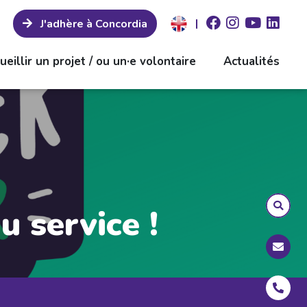
|
J'adhère à Concordia
ueillir un projet / ou un·e volontaire
Actualités
u service !