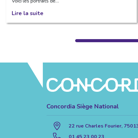
Voici les portraits de…
Lire la suite
Concordia Siège National
22 rue Charles Fourier, 7501
01 45 23 00 23