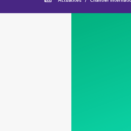
Actualités
/
Chantier internati