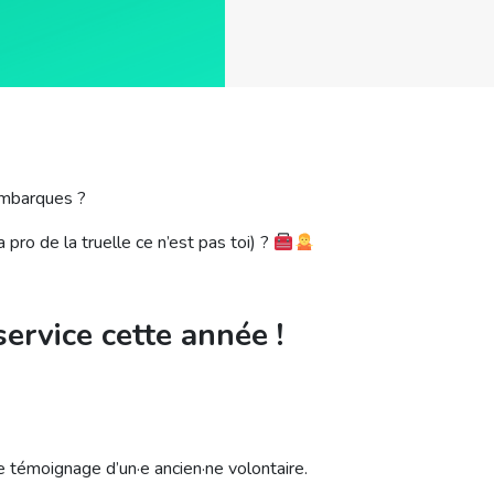
t’embarques ?
a pro de la truelle ce n’est pas toi) ?
ervice cette année !
 le témoignage d’un
·
e ancien
·
ne volontaire.