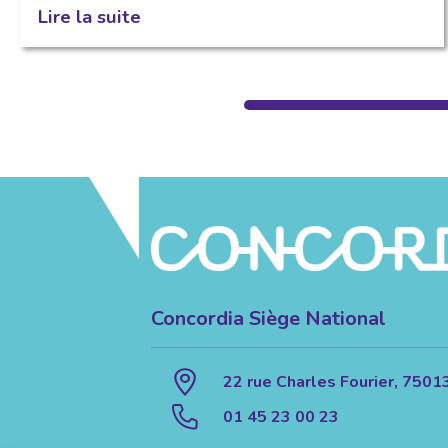
Lire la suite
Concordia Siège National
22 rue Charles Fourier, 7501
01 45 23 00 23