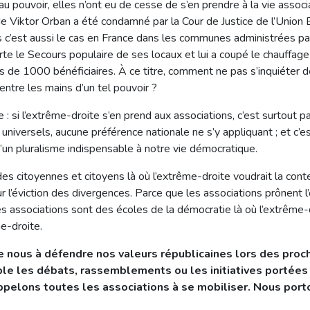
u pouvoir, elles n’ont eu de cesse de s’en prendre à la vie associa
e Viktor Orban a été condamné par la Cour de Justice de l’Union
is c’est aussi le cas en France dans les communes administrées p
e le Secours populaire de ses locaux et lui a coupé le chauffage 
s de 1000 bénéficiaires. À ce titre, comment ne pas s’inquiéter de
ntre les mains d’un tel pouvoir ?
: si l’extrême-droite s’en prend aux associations, c’est surtout p
t universels, aucune préférence nationale ne s’y appliquant ; et c’e
d’un pluralisme indispensable à notre vie démocratique.
es citoyennes et citoyens là où l’extrême-droite voudrait la cont
ur l’éviction des divergences. Parce que les associations prônent l
les associations sont des écoles de la démocratie là où l’extrême-
e-droite.
 nous à défendre nos valeurs républicaines lors des proch
ble les débats, rassemblements ou les initiatives portées p
pelons toutes les associations à se mobiliser.
Nous porto