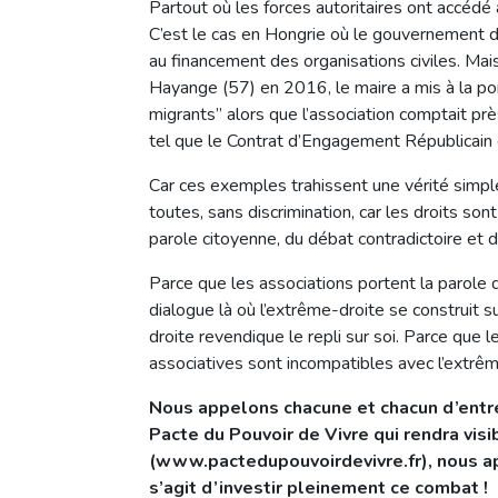
Partout où les forces autoritaires ont accédé a
C’est le cas en Hongrie où le gouvernement d
au financement des organisations civiles. Ma
Hayange (57) en 2016, le maire a mis à la port
migrants” alors que l’association comptait prè
tel que le Contrat d’Engagement Républicain e
Car ces exemples trahissent une vérité simple 
toutes, sans discrimination, car les droits son
parole citoyenne, du débat contradictoire et 
Parce que les associations portent la parole d
dialogue là où l’extrême-droite se construit s
droite revendique le repli sur soi. Parce que 
associatives sont incompatibles avec l’extrêm
Nous appelons chacune et chacun d’entre
Pacte du Pouvoir de Vivre qui rendra visi
(www.pactedupouvoirdevivre.fr), nous ap
s’agit d’investir pleinement ce combat !