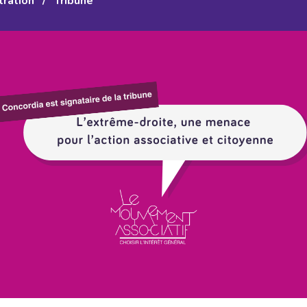
tration
/
Tribune