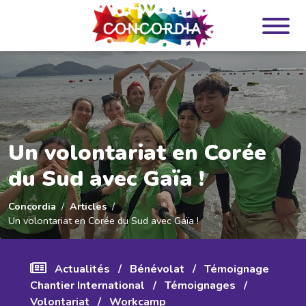
Panneau de gestion des cookies
Un volontariat en Corée
du Sud avec Gaïa !
Concordia
Articles
Un volontariat en Corée du Sud avec Gaïa !
Actualités
/
Bénévolat
/
Témoignage
Chantier International
/
Témoignages
/
Volontariat
/
Workcamp