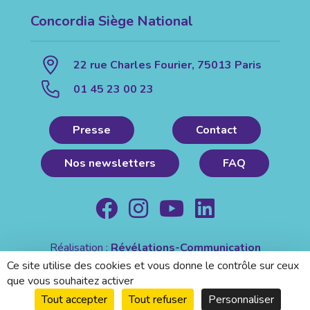
Concordia Siège National
22 rue Charles Fourier, 75013 Paris
01 45 23 00 23
Presse
Contact
Nos newsletters
FAQ
Réalisation :
Révélations-Communication
Mentions légales
|
Politique de confidentialité
Ce site utilise des cookies et vous donne le contrôle sur ceux
que vous souhaitez activer
Tout accepter
Tout refuser
Personnaliser