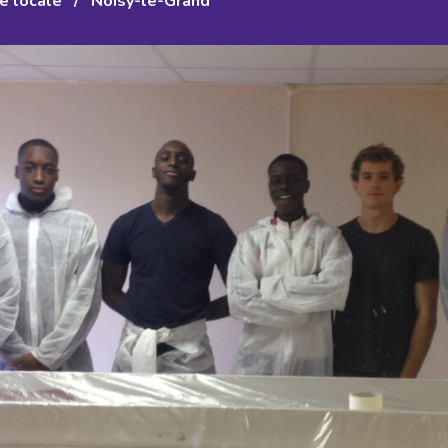
ve locale
/
Noisy-le-Grand