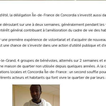
’été, la délégation Île-de-France de Concordia s’investit aussi dan
r se déroulant sur une à deux semaines, généralement pendant les v
térêt général contribuant à l’amélioration du cadre de vie des habi
er une première expérience de volontariat et d’acquérir de nouveau
st une chance de s’investir dans une action d’utilité publique et 
y-le-Grand, 4 groupes de bénévoles, alternés sur 2 semaines et 
ne maison de quartier non utilisée depuis quelques années. A la cle
ations locales et Concordia Île-de-France : un second souffle po
rents acteurs et habitants qui font vivre le quartier de par leurs a