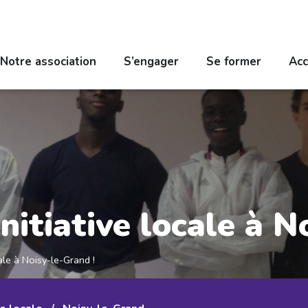
Notre association
S’engager
Se former
Acc
initiative locale à N
cale à Noisy-le-Grand !