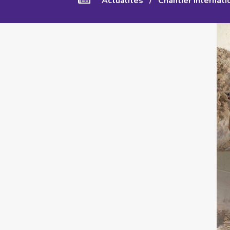
Actualités
/
Chantier internati