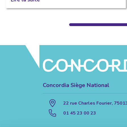
Concordia Siège National
22 rue Charles Fourier, 7501
01 45 23 00 23