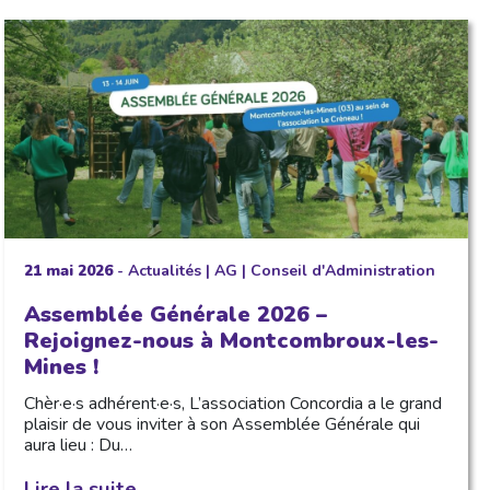
21 mai 2026
-
Actualités
|
AG
|
Conseil d'Administration
Assemblée Générale 2026 –
Rejoignez-nous à Montcombroux-les-
Mines !
Chèr·e·s adhérent·e·s, L’association Concordia a le grand
plaisir de vous inviter à son Assemblée Générale qui
aura lieu : Du…
Lire la suite