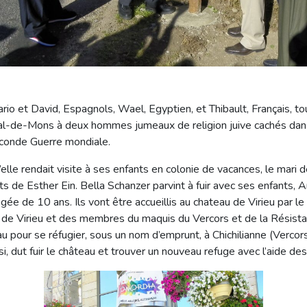
rio et David, Espagnols, Wael, Egyptien, et Thibault, Français, tou
l-de-Mons à deux hommes jumeaux de religion juive cachés dans
econde Guerre mondiale.
u’elle rendait visite à ses enfants en colonie de vacances, le mari
s de Esther Ein. Bella Schanzer parvint à fuir avec ses enfants, 
 âgée de 10 ans. Ils vont être accueillis au chateau de Virieu par 
le de Virieu et des membres du maquis du Vercors et de la Résist
u pour se réfugier, sous un nom d’emprunt, à Chichilianne (Vercors)
ussi, dut fuir le château et trouver un nouveau refuge avec l’aide d