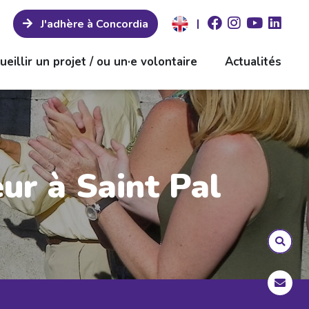
|
J'adhère à Concordia
ueillir un projet / ou un·e volontaire
Actualités
r à Saint Pal