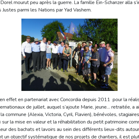
 Dorel mourut peu après la guerre. La famille Ein-Schanzer alla s’
 Justes parmi les Nations par Yad Vashem.
 effet en partenariat avec Concordia depuis 2011 pour la réalisa
rnationaux de juillet, auquel s’ajoute Marie, jeune… retraitée, a a
commune (Alexia, Victoria, Cyril, Flavien), bénévoles, stagiaires o
sur la mise en valeur et la réhabilitation du petit patrimoine co
eur des bachats et lavoirs au sein des différents lieux-dits auto
nt un objectif systématique de nos projets de chantiers, il est pl