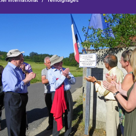
er International
/
Témoignages