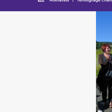
Animateur
/
Témoignage Chanti