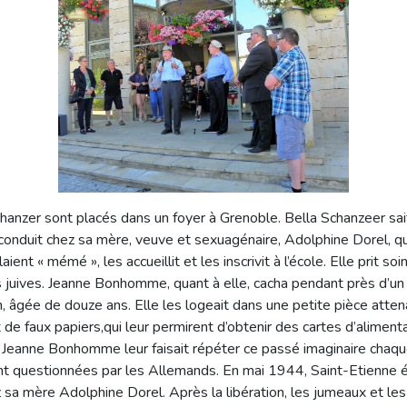
anzer sont placés dans un foyer à Grenoble. Bella Schanzeer sai
onduit chez sa mère, veuve et sexuagénaire, Adolphine Dorel, q
t « mémé », les accueillit et les inscrivit à l’école. Elle prit soin
ines juives. Jeanne Bonhomme, quant à elle, cacha pendant près d’u
n, âgée de douze ans. Elle les logeait dans une petite pièce atten
 de faux papiers,qui leur permirent d’obtenir des cartes d’aliment
r. Jeanne Bonhomme leur faisait répéter ce passé imaginaire chaque
ent questionnées par les Allemands. En mai 1944, Saint-Etienne
z sa mère Adolphine Dorel. Après la libération, les jumeaux et le