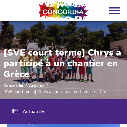
Panneau de gestion des cookies
[SVE court terme] Chrys a
participé à un chantier en
Grèce
Concordia
Articles
[SVE court terme] Chrys a participé à un chantier en Grèce
Actualités