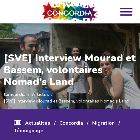
Panneau de gestion des cookies
[SVE] Interview Mourad et
Bassem, volontaires
Nomad’s Land
Concordia
Articles
[SVE] Interview Mourad et Bassem, volontaires Nomad’s Land
Actualités
/
Concordia
/
Migration
/
Témoignage