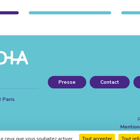
Presse
Contact
3 Paris
R
Mention
Tout accepter
Tout ref
sur ceux que vous souhaitez activer