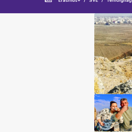
Erasmus+
/
SVE
/
Témoignag