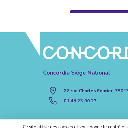
Concordia Siège National
22 rue Charles Fourier, 7501
01 45 23 00 23
Ce site utilise des cookies et vous donne le contrôle 