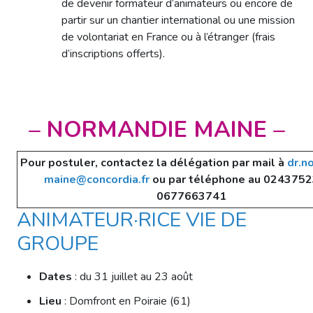
de devenir formateur d’animateurs ou encore de
partir sur un chantier international ou une mission
de volontariat en France ou à l’étranger (frais
d’inscriptions offerts).
– NORMANDIE MAINE –
Pour postuler, contactez la délégation par mail à
dr.n
maine@concordia.fr
ou par téléphone au 0243752
0677663741
ANIMATEUR·RICE VIE DE
GROUPE
Dates
: du 31 juillet au 23 août
Lieu
: Domfront en Poiraie (61)