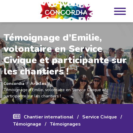
Panneau de gestion des cookies
Témoignage d’Emilie,
volontaire en Service
Civique et participante sur
les chantiers !
Concordia
Articles
Témoignage d’Emilie, volontaire en Service Civique et
participante sur les chantiers !
Chantier international
/
Service Civique
/
Témoignage
/
Témoignages