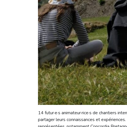
14 futur·e·s animateur·rice·s de chantiers inte
partager leurs connaissances et expériences. 
représentées, notamment Concordia Bretagne,