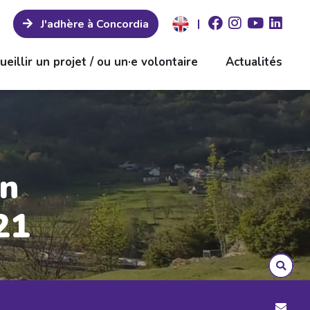
|
J'adhère à Concordia
ueillir un projet / ou un·e volontaire
Actualités
on
21