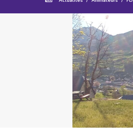
Actualités
/
Animateurs
/
FD