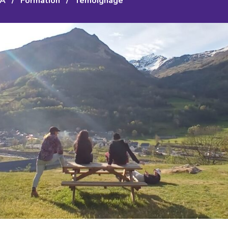
A
/
Formation
/
Témoignage