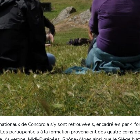
rnationaux de Concordia s’y sont retrouvé·e·s, encadré·e·s par 4 fo
Les participant·e·s à la formation provenaient des quatre coins de
 Auvergne, Midi-Pyrénées, Rhône-Alpes ainsi que le Siège Natio