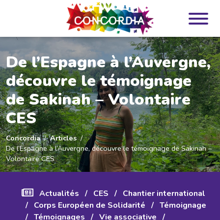
Panneau de gestion des cookies
De l’Espagne à l’Auvergne,
découvre le témoignage
de Sakinah – Volontaire
CES
Concordia
Articles
De l’Espagne à l’Auvergne, découvre le témoignage de Sakinah –
Volontaire CES
Actualités
/
CES
/
Chantier international
/
Corps Européen de Solidarité
/
Témoignage
/
Témoignages
/
Vie associative
/