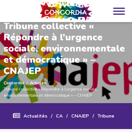
Panneau de gestion des cookies
Tribune collective «
Répondre à l’urgence
sociale, environnementale
et démocratique » –
CNAJEP
Concordia
Articles
Tribune collective « Répondre à l’urgence sociale,
environnementale et démocratique » – CNAJEP
Actualités
/
CA
/
CNAJEP
/
Tribune