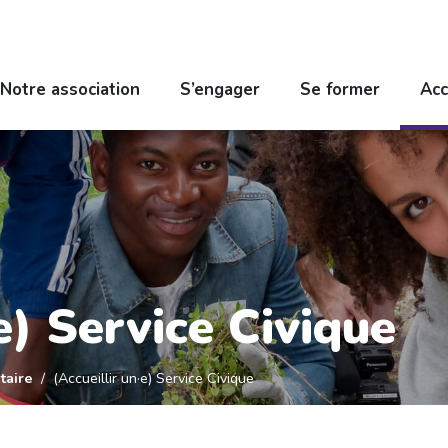
Notre association
S’engager
Se former
Acc
e) Service Civique
taire
(Accueillir un·e) Service Civique