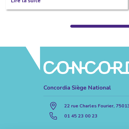
Lire la suite
Concordia Siège National
22 rue Charles Fourier, 7501
01 45 23 00 23