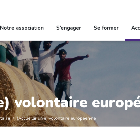
Notre association
S’engager
Se former
Acc
·e) volontaire europ
taire
(Accueillir un·e) volontaire européen·ne