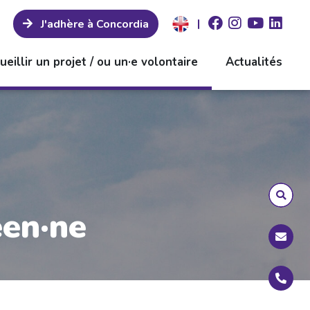
|
J'adhère à Concordia
ueillir un projet / ou un·e volontaire
Actualités
éen·ne