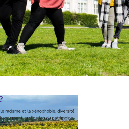
?
 le racisme et la xénophobie, diversité
nvironnement, protection du patrimoine,
unes, santé, économie solidaire, sport,