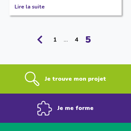
Lire la suite
5
1
…
4
Je trouve mon projet
Je me forme