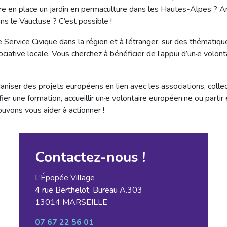
tre en place un jardin en permaculture dans les Hautes-Alpes ?
 le Vaucluse ? C’est possible !
rvice Civique dans la région et à l’étranger, sur des thématique
ciative locale. Vous cherchez à bénéficier de l’appui d’un·e volo
ser des projets européens en lien avec les associations, collecti
ier une formation, accueillir un·e volontaire européen·ne ou parti
ouvons vous aider à actionner !
Contactez-nous !
L’Épopée Village
4 rue Berthelot, Bureau A.303
13014 MARSEILLE
07 67 22 56 01