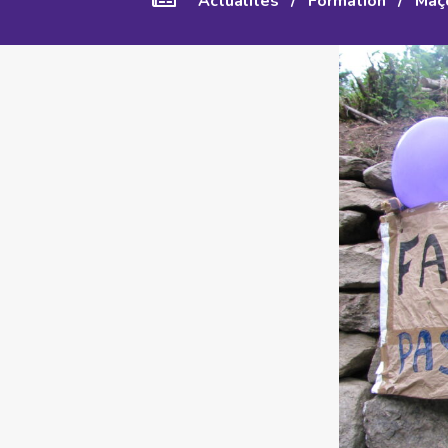
Actualités
/
Formation
/
Maç