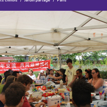
ts chinois
/
Jardin partagé
/
Paris