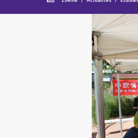
19ème
/
Actualités
/
Etudian