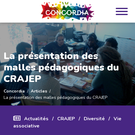
Panneau de gestion des cookies
La présentation des
malles pédagogiques du
CRAJEP
Concordia
Articles
La présentation des malles pédagogiques du CRAJEP
Actualités
/
CRAJEP
/
Diversité
/
Vie
associative