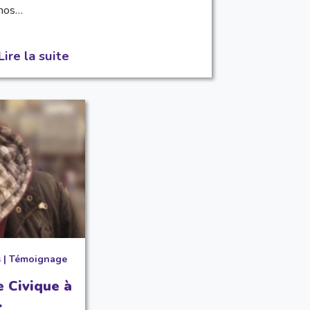
nos…
Lire la suite
s
|
Témoignage
e Civique à
.