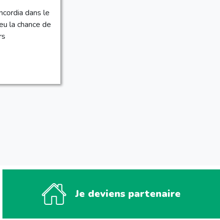
ncordia dans le
 eu la chance de
rs
Je deviens partenaire