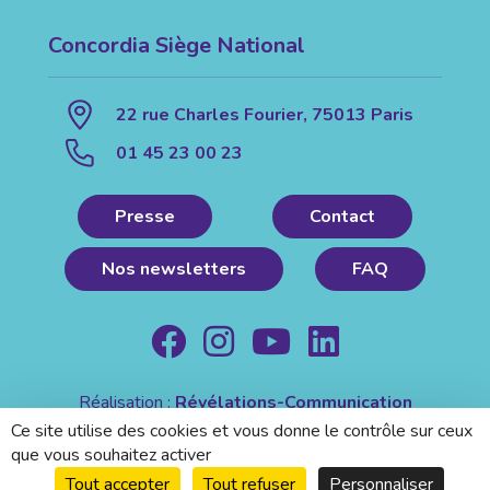
Concordia Siège National
22 rue Charles Fourier, 75013 Paris
01 45 23 00 23
Presse
Contact
Nos newsletters
FAQ
Réalisation :
Révélations-Communication
Mentions légales
|
Politique de confidentialité
Ce site utilise des cookies et vous donne le contrôle sur ceux
que vous souhaitez activer
Tout accepter
Tout refuser
Personnaliser