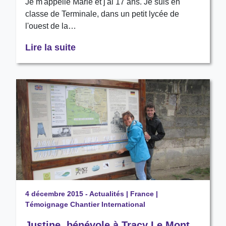
Je m'appelle Marie et j'ai 17 ans. Je suis en
classe de Terminale, dans un petit lycée de
l'ouest de la…
Lire la suite
4 décembre 2015
-
Actualités
|
France
|
Témoignage Chantier International
Justine, bénévole à Tracy Le Mont