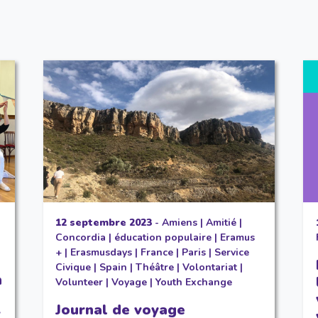
12 septembre 2023
-
Amiens
|
Amitié
|
Concordia
|
éducation populaire
|
Eramus
+
|
Erasmusdays
|
France
|
Paris
|
Service
Civique
|
Spain
|
Théâtre
|
Volontariat
|
n
Volunteer
|
Voyage
|
Youth Exchange
Journal de voyage
r