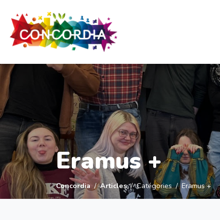
Panneau de gestion des cookies
Eramus +
Concordia
Articles
Catégories
Eramus +