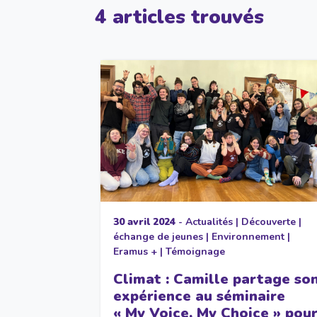
4 articles trouvés
30 avril 2024
-
Actualités
|
Découverte
|
échange de jeunes
|
Environnement
|
Eramus +
|
Témoignage
Climat : Camille partage so
expérience au séminaire
« My Voice, My Choice » pou